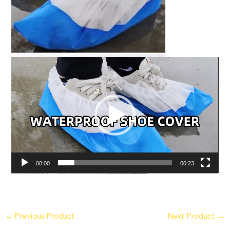
Video
Player
00:00
00:23
←
Previous Product
Next Product
→