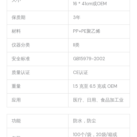
大小
16 * 41cm或OEM
保质期
3年
材料
PP+PE聚乙烯
仪器分类
II类
安全标准
GB15979-2002
质量认证
CE认证
重量
1.5 克至 6.5 克或 OEM
应用
医疗、日用、食品加工业
功能
防水，防尘
100个/袋，20袋/箱或