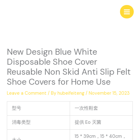
Skip
to
content
New Design Blue White
Disposable Shoe Cover
Reusable Non Skid Anti Slip Felt
Shoe Covers for Home Use
Leave a Comment
/ By
hubeifeiteng
/
November 15, 2023
型号
一次性鞋套
消毒类型
提供 Eo 灭菌
15 * 39cm，15 * 40cm，